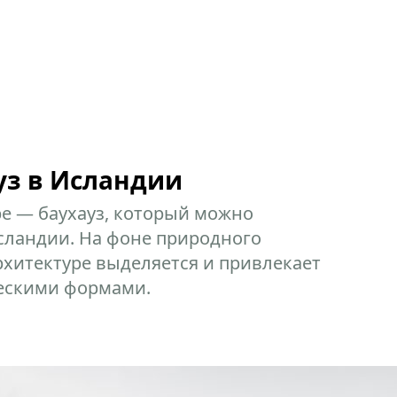
уз в Исландии
е — баухауз, который можно
сландии. На фоне природного
архитектуре выделяется и привлекает
ескими формами.